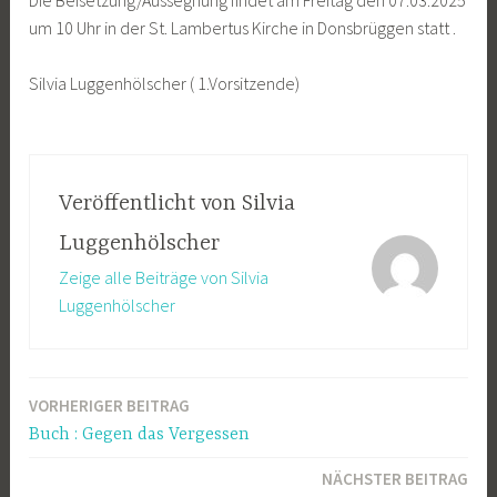
um 10 Uhr in der St. Lambertus Kirche in Donsbrüggen statt .
Silvia Luggenhölscher ( 1.Vorsitzende)
Veröffentlicht von
Silvia
Luggenhölscher
Zeige alle Beiträge von Silvia
Luggenhölscher
VORHERIGER BEITRAG
Beitragsnavigation
Buch : Gegen das Vergessen
NÄCHSTER BEITRAG