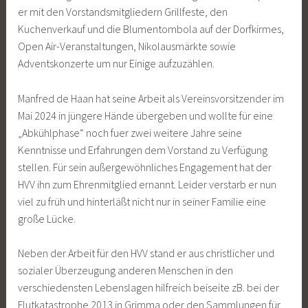
er mit den Vorstandsmitgliedern Grillfeste, den
Kuchenverkauf und die Blumentombola auf der Dorfkirmes,
Open Air-Veranstaltungen, Nikolausmärkte sowie
Adventskonzerte um nur Einige aufzuzählen.
Manfred de Haan hat seine Arbeit als Vereinsvorsitzender im
Mai 2024 in jüngere Hände übergeben und wollte für eine
„Abkühlphase“ noch fuer zwei weitere Jahre seine
Kenntnisse und Erfahrungen dem Vorstand zu Verfügung
stellen. Für sein außergewöhnliches Engagement hat der
HVV ihn zum Ehrenmitglied ernannt. Leider verstarb er nun
viel zu früh und hinterläßt nicht nur in seiner Familie eine
große Lücke.
Neben der Arbeit für den HVV stand er aus christlicher und
sozialer Überzeugung anderen Menschen in den
verschiedensten Lebenslagen hilfreich beiseite zB. bei der
Flutkatastrophe 2013 in Grimma oder den Sammlungen für