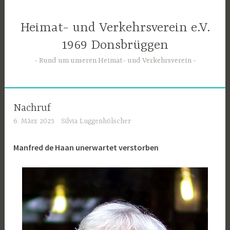
Zum
Inhalt
Heimat- und Verkehrsverein e.V.
springen
1969 Donsbrüggen
Rund um unseren Heimat- und Verkehrsverein
Nachruf
6. März 2025
Silvia Luggenhölscher
Manfred de Haan unerwartet verstorben