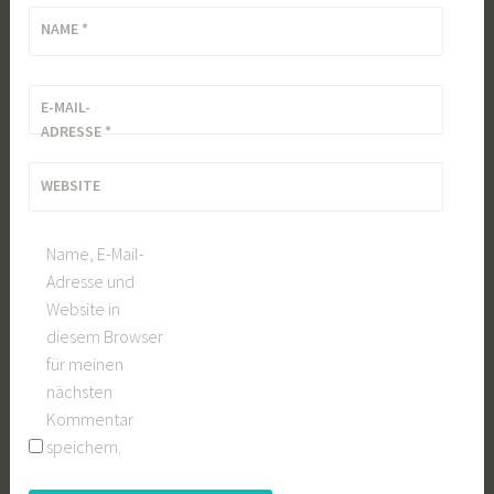
NAME
*
E-MAIL-
ADRESSE
*
WEBSITE
Name, E-Mail-
Adresse und
Website in
diesem Browser
für meinen
nächsten
Kommentar
speichern.