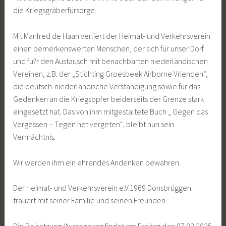
die Kriegsgräberfürsorge.
Mit Manfred de Haan verliert der Heimat- und Verkehrsverein
einen bemerkenswerten Menschen, der sich für unser Dorf
und fu?r den Austausch mit benachbarten niederländischen
Vereinen, z.B. der „Stichting Groesbeek Airborne Vrienden“,
die deutsch-niederländische Verständigung sowie für das
Gedenken an die Kriegsopfer beiderseits der Grenze stark
eingesetzt hat. Das von ihm mitgestaltete Buch „ Gegen das
Vergessen – Tegen het vergeten“, bleibt nun sein
Vermächtnis.
Wir werden ihm ein ehrendes Andenken bewahren.
Der Heimat- und Verkehrsverein e.V.1969 Donsbrüggen
trauert mit seiner Familie und seinen Freunden.
Die Beisetzung/Aussegnung findet am Freitag den 07.03.2025