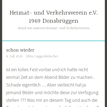
Zum
Inhalt
Heimat- und Verkehrsverein e.V.
springen
1969 Donsbrüggen
Rund um unseren Heimat- und Verkehrsverein
schon wieder
8. Juli 2026
Silvia Luggenhölscher
ist ein tolles Fest vorbei und ich hatte nicht
einmal Zeit an dem Abend Bilder zu machen .
Schade eigentlich … Aber vielleicht hat ja
jemand Bilder und möchte diese zur Verfügung
stellen ??? Was mir an diesem Tag und auch die