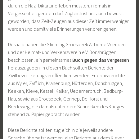
durch die Nazi-Diktatur erleben mussten, niemals in
Vergessenheit geraten darf. Zugleich ist uns auch bewusst
geworden, dass Zeit-Zeugen aus dieser Zeit immer weniger
werden und damit viele Erinnerungen verloren gehen.
Deshalb haben die Stichting Groesbeek Airborne Vrienden
und der Heimat- und Verkehrsverein e.V. Donsbrüggen
beschlossen, ein gemeinsames
Buch gegen das Vergessen
herauszugeben. In diesem Buch sollten Berichte der
Zivilbevöl- kerung veröffentlicht werden, Erlebnisberichte
aus Wyler, Zyfflich, Kranenburg, Nütterden, Donsbrüggen,
Keeken, Kleve, Kessel, Kalkar, Uedemerbruch, Bedburg-
Hau, sowie aus Groesbeek, Gennep, De Horst und
Bredeweg, die damals unter dem Schrecken des Krieges
stehend zu Papier gebracht wurden.
Diese Berichte sollten zugleich in die jeweils andere
Sprache übersetzt werden, also Berichte aus dem Klever