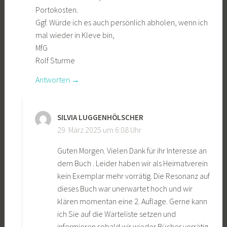
Portokosten.
Ggf. Würde ich es auch persönlich abholen, wenn ich
mal wieder in Kleve bin,
MfG
Rolf Sturme
Antworten
SILVIA LUGGENHÖLSCHER
29. März 2025 um 6:08 Uhr
Guten Morgen. Vielen Dank für ihr Interesse an
dem Buch . Leider haben wir als Heimatverein
kein Exemplar mehr vorrätig. Die Resonanz auf
dieses Buch war unerwartet hoch und wir
klären momentan eine 2. Auflage. Gerne kann
ich Sie auf die Warteliste setzen und
informieren sobald wir wieder Bücher vorrätig