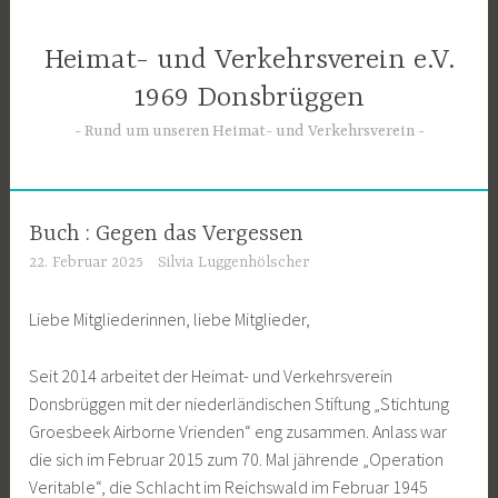
Zum
Inhalt
Heimat- und Verkehrsverein e.V.
springen
1969 Donsbrüggen
Rund um unseren Heimat- und Verkehrsverein
Buch : Gegen das Vergessen
22. Februar 2025
Silvia Luggenhölscher
Liebe Mitgliederinnen, liebe Mitglieder,
Seit 2014 arbeitet der Heimat- und Verkehrsverein
Donsbrüggen mit der niederländischen Stiftung „Stichtung
Groesbeek Airborne Vrienden“ eng zusammen. Anlass war
die sich im Februar 2015 zum 70. Mal jährende „Operation
Veritable“, die Schlacht im Reichswald im Februar 1945