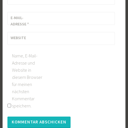
E-MAIL-
ADRESSE
*
WEBSITE
Name, E-Mail-
Adresse und
Website in
diesem Browser
für meinen
nächsten
Kommentar
speichern.