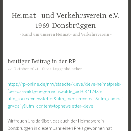
Zum
Inhalt
Heimat- und Verkehrsverein e.V.
springen
1969 Donsbrüggen
Rund um unseren Heimat- und Verkehrsverein
heutiger Beitrag in der RP
27. Oktober 2021
Silvia Luggenhölscher
https://rp-online.de/nrw/staedte/kleve/kleve-heimatpreis-
fuer-das-wildgehege-reichswalde_aid-63712435?
utm_source=newsletter&utm_medium=email&utm_campai
gn=daily&utm_content=topnewsletter-kleve
Wir freuen Uns darüber, das auch der Heimatverein
Donsbrüggen in diesem Jahr einen Preis gewonnen hat.