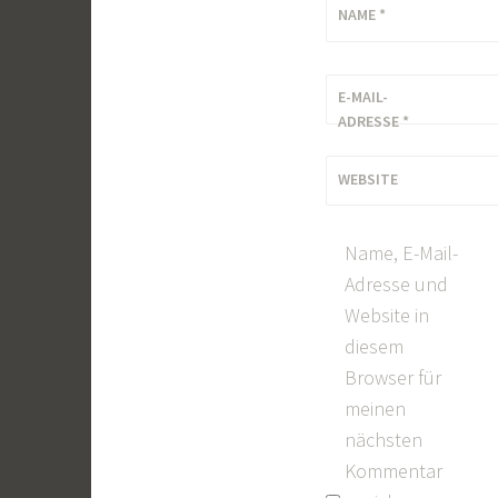
NAME
*
E-MAIL-
ADRESSE
*
WEBSITE
Name, E-Mail-
Adresse und
Website in
diesem
Browser für
meinen
nächsten
Kommentar