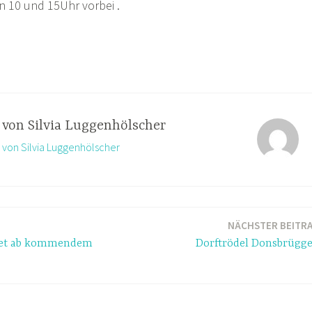
 10 und 15Uhr vorbei .
t von
Silvia Luggenhölscher
e von Silvia Luggenhölscher
NÄCHSTER BEITR
tet ab kommendem
Dorftrödel Donsbrügg