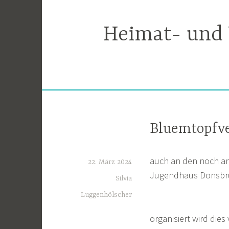
Zum
Inhalt
Heimat- und 
springen
Bluemtopfve
auch an den noch an
22. März 2024
Jugendhaus Donsbrü
Silvia
Luggenhölscher
organisiert wird di