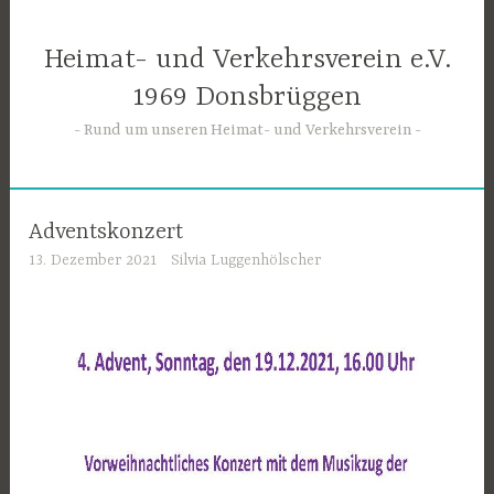
Zum
Inhalt
Heimat- und Verkehrsverein e.V.
springen
1969 Donsbrüggen
Rund um unseren Heimat- und Verkehrsverein
Adventskonzert
13. Dezember 2021
Silvia Luggenhölscher