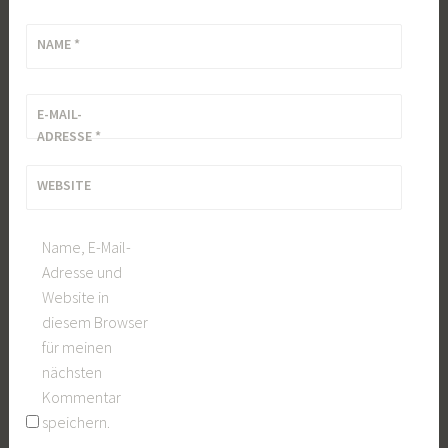
NAME
*
E-MAIL-
ADRESSE
*
WEBSITE
Name, E-Mail-
Adresse und
Website in
diesem Browser
für meinen
nächsten
Kommentar
speichern.